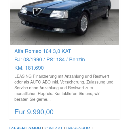
Alfa Romeo 164 3,0 KAT
BJ: 08/1990 / PS: 184 / Benzin
KM: 181.690
LEASING Finanzierung mit Anzahlung und Restwert
oder als AUTO ABO inkl. Versicherung, Zulassung und
Service ohne Anzahlung und Restwert zum
monatlichen Fixpreis. Kontaktieren Sie uns, wir
beraten Sie gerne...
Eur 9.990,00
TAFRENT GMBH
|
KONTAKT
|
IMPRESSUM
|