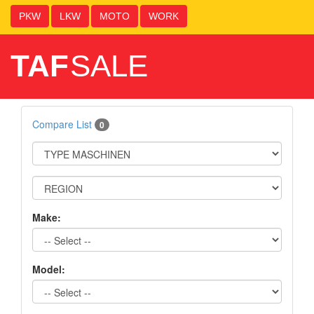
PKW
LKW
MOTO
WORK
TAF
SALE
Compare List
0
Make:
Model: