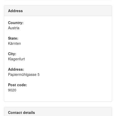
Address
This page can't load Google Maps correctly.
Country:
OK
Do you own this website?
Austria
State:
Kärnten
City:
Klagenfurt
Address:
Papiermühlgasse 5
Post code:
9020
Contact details