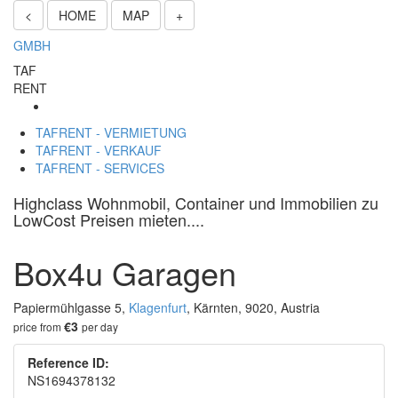
<
HOME
MAP
+
GMBH
TAF
RENT
TAFRENT - VERMIETUNG
TAFRENT - VERKAUF
TAFRENT - SERVICES
Highclass Wohnmobil, Container und Immobilien zu
LowCost Preisen mieten....
Box4u Garagen
Papiermühlgasse 5,
Klagenfurt
, Kärnten, 9020, Austria
€3
price from
per day
Reference ID:
NS1694378132