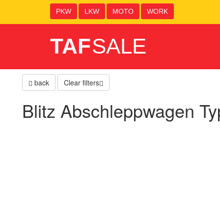
PKW
LKW
MOTO
WORK
TAF
SALE
back
Clear filters
Blitz Abschleppwagen T