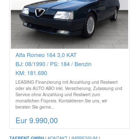
Alfa Romeo 164 3,0 KAT
BJ: 08/1990 / PS: 184 / Benzin
KM: 181.690
LEASING Finanzierung mit Anzahlung und Restwert
oder als AUTO ABO inkl. Versicherung, Zulassung und
Service ohne Anzahlung und Restwert zum
monatlichen Fixpreis. Kontaktieren Sie uns, wir
beraten Sie gerne...
Eur 9.990,00
TAFRENT GMBH
|
KONTAKT
|
IMPRESSUM
|