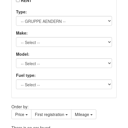
RENT
Type:
Make:
Model:
Fuel type:
Order by:
Price
First registration
Mileage
There is no car found.