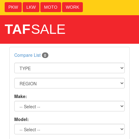
PKW
LKW
MOTO
WORK
TAF
SALE
Compare List
0
Make:
Model: